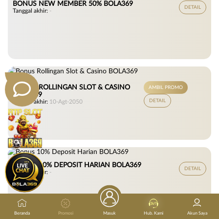
BONUS NEW MEMBER 50% BOLA369
DETAIL
Tanggal akhir:
-
BONUS ROLLINGAN SLOT & CASINO
AMBIL PROMO
BOLA369
DETAIL
Tanggal akhir:
10-Agt-2050
BONUS 10% DEPOSIT HARIAN BOLA369
DETAIL
Tanggal akhir:
-
Beranda
Promosi
Masuk
Hub. Kami
Akun Saya