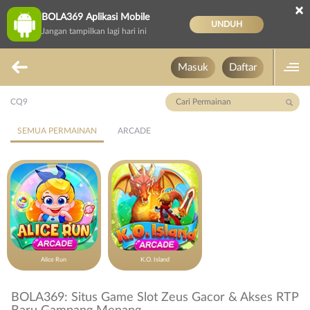
×
BOLA369 Aplikasi Mobile
UNDUH
Jangan tampilkan lagi hari ini
Masuk
Daftar
CQ9
SEMUA PERMAINAN
ARCADE
Alice Run
K.O. Island
BOLA369: Situs Game Slot Zeus Gacor & Akses RTP