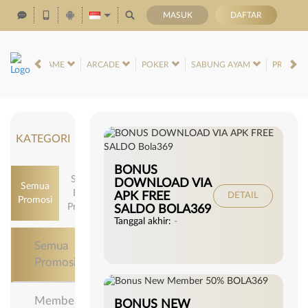
MASUK
DAFTAR
PROMOS
CRASH GAME
ARCADE
POKER
SABUNG AYAM
KATEGORI
BONUS
Semua
DOWNLOAD VIA
Semua
Event
APK FREE
DETAIL
Promosi
Provider
SALDO BOLA369
Tanggal akhir:
-
Semua
Promosi
Member
BONUS NEW