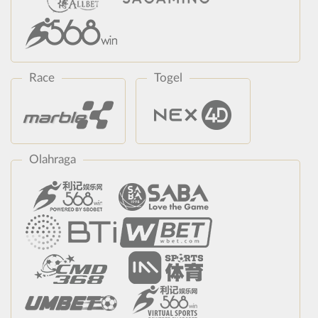
Race
Togel
Olahraga