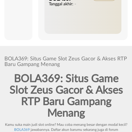
Tanggal akhir:
-
BOLA369: Situs Game Slot Zeus Gacor & Akses RTP
Baru Gampang Menang
BOLA369: Situs Game
Slot Zeus
Gacor
&
Akses
RTP
Baru
Gampang
Menang
Kamu suka main judi slot online? Mau coba menang besar dengan modal kecil?
BOLA369
jawabannya. Daftar akun barumu sekarang juga di forum