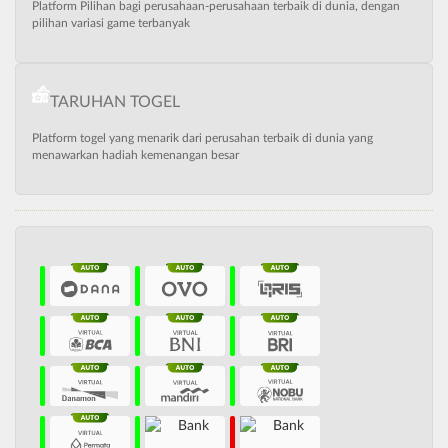
Platform Pilihan bagi perusahaan-perusahaan terbaik di dunia, dengan
pilihan variasi game terbanyak
TARUHAN TOGEL
Platform togel yang menarik dari perusahan terbaik di dunia yang
menawarkan hadiah kemenangan besar