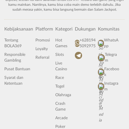
kamu mainkan. Nantinya, kamu bisa coba main demo terlebih dahulu. Jika
sudah merasa yakin, kamu bisa langsung bermain dan Salam Jackpot.
Kebijaksanaan
Platform
Kategori
Dukungan
Komunitas
Tentang
Promosi
Hot
+628194
WhatsA
BOLA369
Games
5092975
pp
Loyalty
Responsible
Slots
Telegra
Referral
Gambling
m
Live
Pusat Bantuan
Casino
Faceboo
k
Syarat dan
Race
Ketentuan
Instagra
Togel
m
Olahraga
Crash
Game
Arcade
Poker