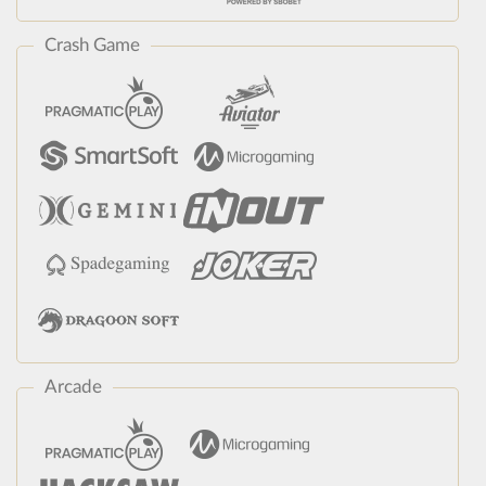
Crash Game
Arcade