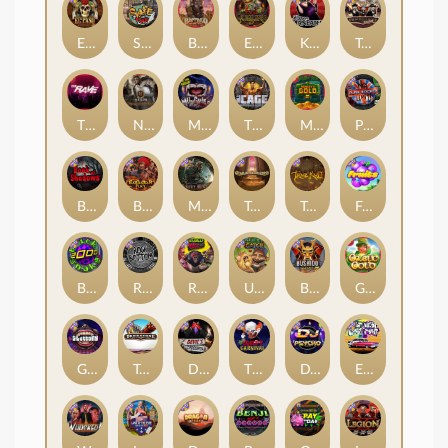
El Pasa Gunfight xNudge
Skate or Die
Buffalo Hunter
Evil Goblins xBomb
Karen Maneater
Tombstone No Mercy
The Rave
Nexus Tombstone RIP
Munchies
The Cage
Monkey's Gold xPays
Punk Rocker
Book Of Shadows
Barbarian Fury
Misery Mining
Tomb of Akhenaten
True kult
Fruits
Brick Snake 2000
Rock Bottom
Roadkill
Ugliest Catch
Bushido Way xNudge
Gaelic Gold
Gluttony
Tombstone
Devil's Crossroad
The Creepy Carnival
DJ Psycho
East Coast Vs West Coast