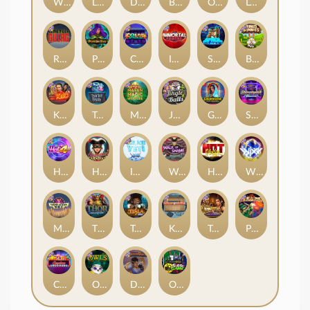
Whacked
Land of the Free
Dragon Tribe
Benji Killed in Vegas
Outsourced: Payday
Legion X
Remember Gulag
Poison Eve
Coins of Fortune
Immortal Fruits
Space Donkey
Bonus Bunnies
Kiss My Chainsaw
Tractor Beam
Mayan Magic Wildfire
Jingle Balls
Golden Genie And The Walking Wilds
Starstruck
Hot 4 Cash
Harlequin Carnival
Ice Ice Yeti
Walk of Shame
Hot Nudge
WiXX
Manhattan Goes Wild
Thor: Hammer Time
Tesla Jolt
Kitchen Drama: Sushi Mania
Tomb of Nefertiti
Pixies vs Pirates
Casino Win Spin
Owls
Dungeon Quest
Outsourced: Slash Game