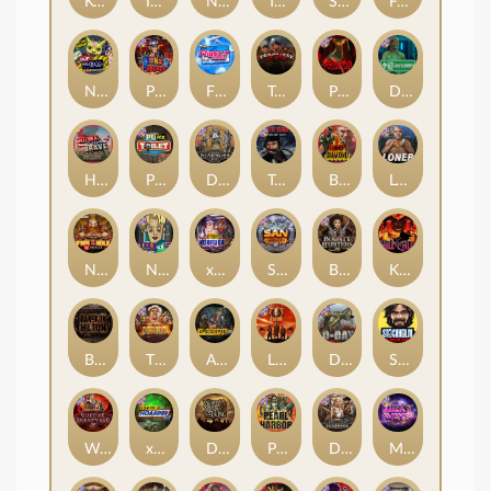
Kenneth Must Die
Infectious 5 xWays
Nexus Blood & Shadow
Tsar Wars
Serial
Folsom Prison
Nexus Outsourced
Punk Rocker 2
Flight Mode
Tombstone Slaughter
Possessed
Disturbed
Home of the Brave
Punk Toilet
Deadwood R.I.P
True Grit Redemption
Blood Diamond
Loner
Nexus Fire In The Hole xBomb
Nine To Five
xWays Hoarder 2
San Quentin xWays
Bounty Hunters xNudge®
Kill Em All
Bangkok Hilton
The Border
Apocalypse Super xNudge
Little Bighorn
D Day
Stockholm Syndrome
Warrior Graveyard xNudge
xWays Hoarder xSplit
Dead Men Walking
Pearl Harbor
Deadwood xNudge
Milky Ways