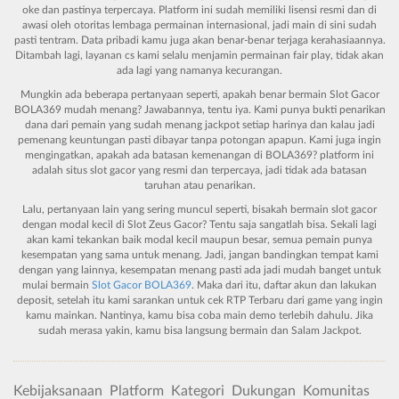
oke dan pastinya terpercaya. Platform ini sudah memiliki lisensi resmi dan di
awasi oleh otoritas lembaga permainan internasional, jadi main di sini sudah
pasti tentram. Data pribadi kamu juga akan benar-benar terjaga kerahasiaannya.
Ditambah lagi, layanan cs kami selalu menjamin permainan fair play, tidak akan
ada lagi yang namanya kecurangan.
Mungkin ada beberapa pertanyaan seperti, apakah benar bermain
Slot Gacor
BOLA369
mudah menang? Jawabannya, tentu iya. Kami punya bukti penarikan
dana dari pemain yang sudah menang jackpot setiap harinya dan kalau jadi
pemenang keuntungan pasti dibayar tanpa potongan apapun. Kami juga ingin
mengingatkan, apakah ada batasan kemenangan di BOLA369? platform ini
adalah situs slot gacor yang resmi dan terpercaya, jadi tidak ada batasan
taruhan atau penarikan.
Lalu, pertanyaan lain yang sering muncul seperti, bisakah bermain slot gacor
dengan modal kecil di
Slot Zeus Gacor
? Tentu saja sangatlah bisa. Sekali lagi
akan kami tekankan baik modal kecil maupun besar, semua pemain punya
kesempatan yang sama untuk menang. Jadi, jangan bandingkan tempat kami
dengan yang lainnya, kesempatan menang pasti ada jadi mudah banget untuk
mulai bermain
Slot Gacor BOLA369
. Maka dari itu, daftar akun dan lakukan
deposit, setelah itu kami sarankan untuk cek RTP Terbaru dari game yang ingin
kamu mainkan. Nantinya, kamu bisa coba main demo terlebih dahulu. Jika
sudah merasa yakin, kamu bisa langsung bermain dan Salam Jackpot.
Kebijaksanaan
Platform
Kategori
Dukungan
Komunitas