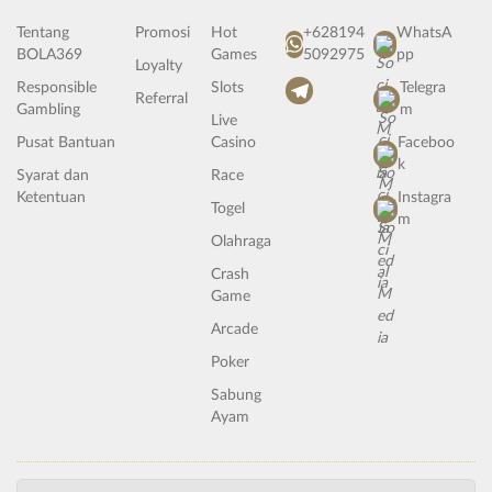
Tentang
Promosi
Hot
+628194
WhatsA
BOLA369
Games
5092975
pp
Loyalty
Responsible
Slots
Telegra
Referral
Gambling
m
Live
Pusat Bantuan
Casino
Faceboo
k
Syarat dan
Race
Ketentuan
Instagra
Togel
m
Olahraga
Crash
Game
Arcade
Poker
Sabung
Ayam