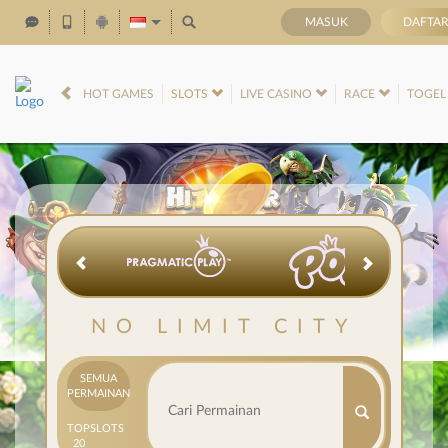
MASUK
DAFTA
IDR
12,686,571,
HOT GAMES
SLOTS
LIVE CASINO
RACE
TOGE
NO LIMIT CITY
SEMUA
PERMAINAN
TOP
SLOTS
20