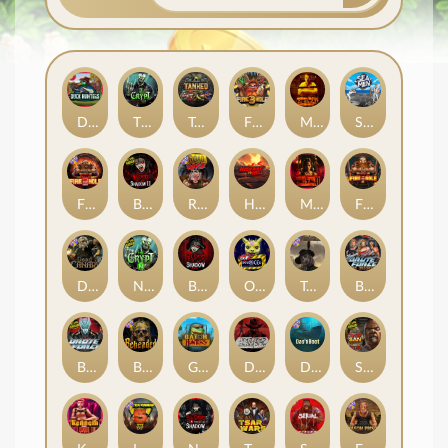
Duck Hunters
The Crypt
Tanked
Fire in the Hole 3
Mental
Seamen
Fire in the Hole 2
Blood & Shadow 2
Road Rage
Highway to Hell
Mental 2
Fire In The Hole xBomb
Dead Canary
Nexus The Crypt
Blood & Shadow
Outsourced
Tombstone RIP
Brute Force: Alien Onslaught
Brute Force
Beheaded
Gator Hunters
Dead, Dead, or Deader
Das xBoot
San Quentin 2: Death Row