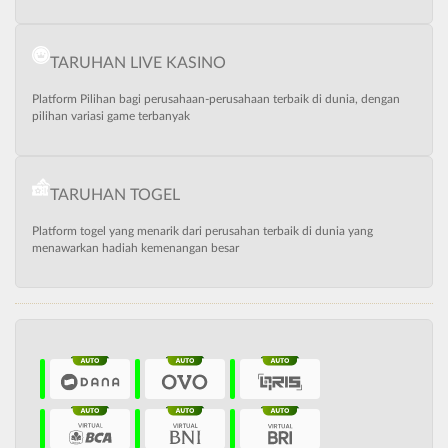
TARUHAN LIVE KASINO
Platform Pilihan bagi perusahaan-perusahaan terbaik di dunia, dengan
pilihan variasi game terbanyak
TARUHAN TOGEL
Platform togel yang menarik dari perusahan terbaik di dunia yang
menawarkan hadiah kemenangan besar