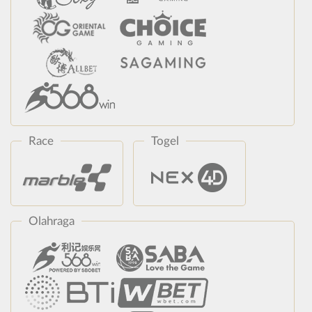
Race
Togel
Olahraga