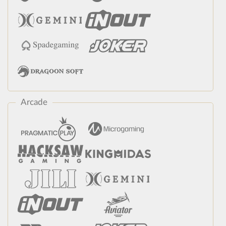
Arcade