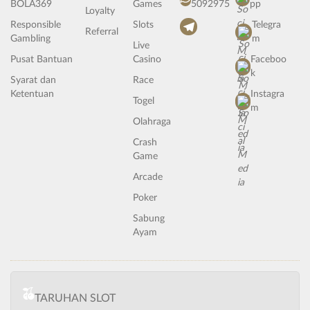
BOLA369
Games
5092975
pp
Loyalty
Responsible
Slots
Telegra
Referral
Gambling
m
Live
Pusat Bantuan
Casino
Faceboo
k
Syarat dan
Race
Ketentuan
Instagra
Togel
m
Olahraga
Crash
Game
Arcade
Poker
Sabung
Ayam
TARUHAN SLOT