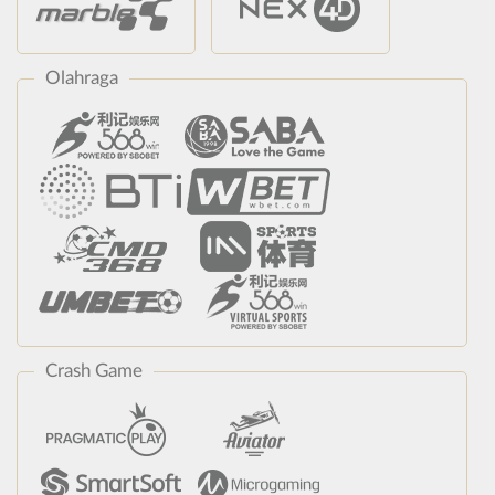
Olahraga
Crash Game