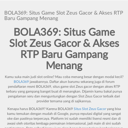
BOLA369: Situs Game Slot Zeus Gacor & Akses RTP
Baru Gampang Menang
BOLA369: Situs Game
Slot Zeus
Gacor
&
Akses
RTP
Baru
Gampang
Menang
Kamu suka main judi slot online? Mau coba menang besar dengan modal kecil?
BOLA369
jawabannya. Daftar akun barumu sekarang juga di forum
pendaftaran resmi BOLA369, situs game slot Zeus gacor dengan akses RTP
terbaru yang gampang banget buat di menangkan. Dijamin kamu bakal punya
pengalaman seru dan menguntungkan dengan
Slot Zeus Gacor
terbaik dari
provider ternama yang di sajikannya.
Kenapa harus BOLA369? Karena BOLA369
Situs Slot Zeus Gacor
yang bisa
kamu temukan dengan mudah di Google, punya reputasi digital yang sangat
oke dan pastinya terpercaya. Platform ini sudah memiliki lisensi resmi dan di
awasi oleh otoritas lembaga permainan internasional, jadi main di sini sudah