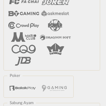
Poker
Sabung Ayam