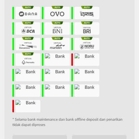
* Selama bank maintenance dan bank offline deposit dan penarikan
tidak dapat diproses