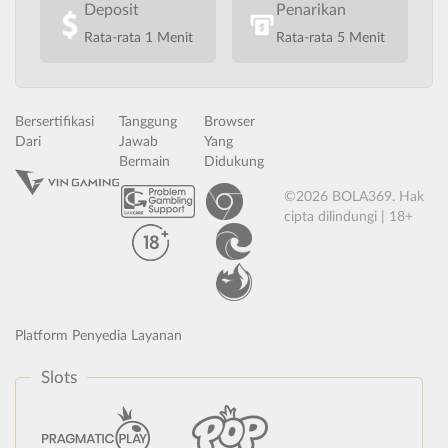
Deposit
Penarikan
Rata-rata 1 Menit
Rata-rata 5 Menit
Bersertifikasi
Tanggung
Browser
Dari
Jawab
Yang
Bermain
Didukung
©2026 BOLA369. Hak
cipta dilindungi | 18+
Platform Penyedia Layanan
Slots