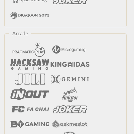
Arcade