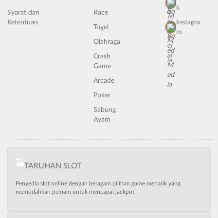
k
Syarat dan
Race
Ketentuan
Instagra
Togel
m
Olahraga
Crash
Game
Arcade
Poker
Sabung
Ayam
TARUHAN SLOT
Penyedia slot online dengan beragam pilihan game menarik yang
memudahkan pemain untuk mencapai jackpot