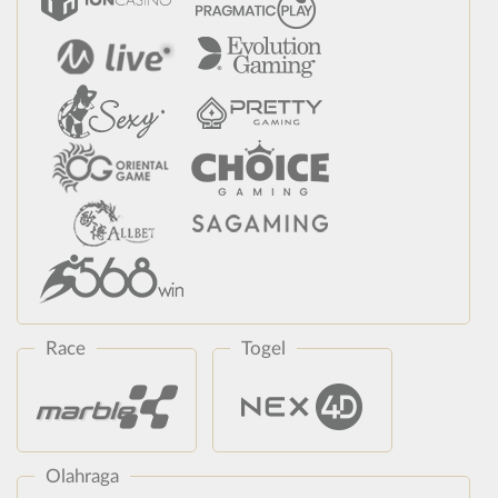
Race
Togel
Olahraga