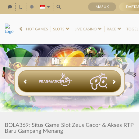
MASUK
DAFTA
IDR
12,672,952,
HOT GAMES
SLOTS
LIVE CASINO
RACE
TOGE
BOLA369: Situs Game Slot Zeus Gacor & Akses RTP
Baru Gampang Menang