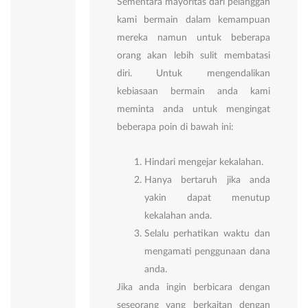
Sementara mayoritas dari pelanggan
kami bermain dalam kemampuan
mereka namun untuk beberapa
orang akan lebih sulit membatasi
diri. Untuk mengendalikan
kebiasaan bermain anda kami
meminta anda untuk mengingat
beberapa poin di bawah ini:
Hindari mengejar kekalahan.
Hanya bertaruh jika anda
yakin dapat menutup
kekalahan anda.
Selalu perhatikan waktu dan
mengamati penggunaan dana
anda.
Jika anda ingin berbicara dengan
seseorang yang berkaitan dengan