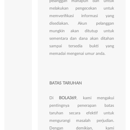
pelanggan manapun dan untuk
melakukan pengecekan untuk
memverifikasi informasi yang
disediakan. Akun pelanggan
mungkin akan ditutup untuk
sementara dan dana akan ditahan
sampai tersedia bukti yang
memadai mengenai umur anda.
BATAS TARUHAN
Di
BOLA369
, kami mengakui
pentingnya penerapan batas
taruhan secara efektif untuk
mengurangi masalah perjudian.
Dengan demikian, kami