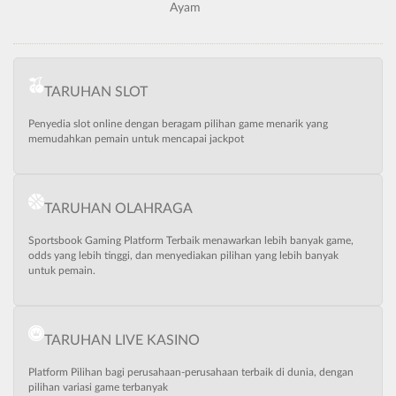
Ayam
TARUHAN SLOT
Penyedia slot online dengan beragam pilihan game menarik yang
memudahkan pemain untuk mencapai jackpot
TARUHAN OLAHRAGA
Sportsbook Gaming Platform Terbaik menawarkan lebih banyak game,
odds yang lebih tinggi, dan menyediakan pilihan yang lebih banyak
untuk pemain.
TARUHAN LIVE KASINO
Platform Pilihan bagi perusahaan-perusahaan terbaik di dunia, dengan
pilihan variasi game terbanyak