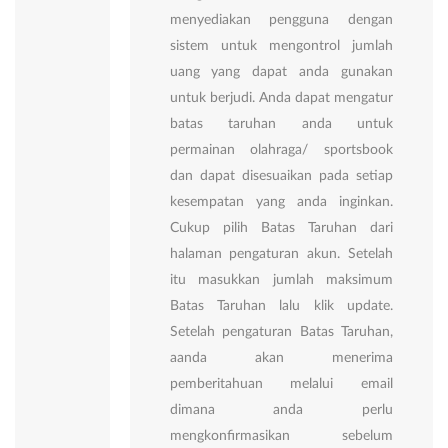
menyediakan pengguna dengan
sistem untuk mengontrol jumlah
uang yang dapat anda gunakan
untuk berjudi. Anda dapat mengatur
batas taruhan anda untuk
permainan olahraga/ sportsbook
dan dapat disesuaikan pada setiap
kesempatan yang anda inginkan.
Cukup pilih Batas Taruhan dari
halaman pengaturan akun. Setelah
itu masukkan jumlah maksimum
Batas Taruhan lalu klik update.
Setelah pengaturan Batas Taruhan,
aanda akan menerima
pemberitahuan melalui email
dimana anda perlu
mengkonfirmasikan sebelum