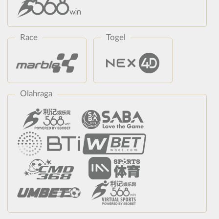
Race
Togel
Olahraga