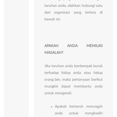
taruhan anda, silahkan hubungi satu
dari organisasi yang tertera di
bawah ini.
APAKAH ANDA MEMILIKI
MASALAH?
Jika taruhan anda berdampak buruk
terhadap hidup anda atau hidup
orang lain, maka pertanyaan berikut
mungkin dapat membantu anda
untuk mengenali.
Apakah bertaruh mencegah
anda untuk menghadiri