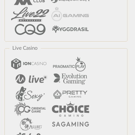
Live Casino