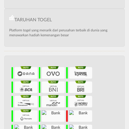
TARUHAN TOGEL
Platform togel yang menarik dari perusahan terbaik di dunia yang
menawarkan hadiah kemenangan besar