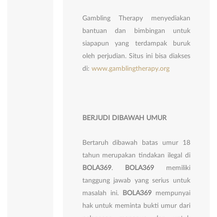
Gambling Therapy menyediakan
bantuan dan bimbingan untuk
siapapun yang terdampak buruk
oleh perjudian. Situs ini bisa diakses
di:
www.gamblingtherapy.org
BERJUDI DIBAWAH UMUR
Bertaruh dibawah batas umur 18
tahun merupakan tindakan ilegal di
BOLA369
.
BOLA369
memiliki
tanggung jawab yang serius untuk
masalah ini.
BOLA369
mempunyai
hak untuk meminta bukti umur dari