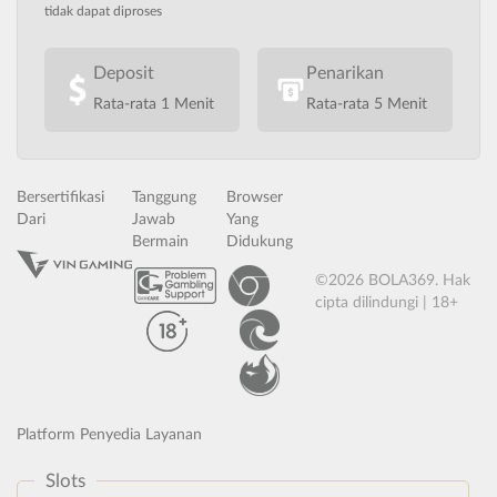
tidak dapat diproses
Deposit
Penarikan
Rata-rata 1 Menit
Rata-rata 5 Menit
Bersertifikasi
Tanggung
Browser
Dari
Jawab
Yang
Bermain
Didukung
©2026 BOLA369. Hak
cipta dilindungi | 18+
Platform Penyedia Layanan
Slots