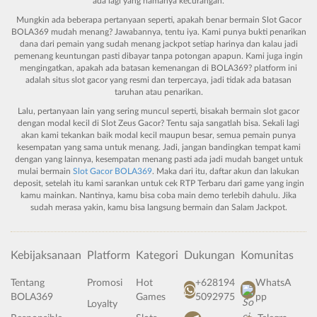
ada lagi yang namanya kecurangan.
Mungkin ada beberapa pertanyaan seperti, apakah benar bermain
Slot Gacor
BOLA369
mudah menang? Jawabannya, tentu iya. Kami punya bukti penarikan
dana dari pemain yang sudah menang jackpot setiap harinya dan kalau jadi
pemenang keuntungan pasti dibayar tanpa potongan apapun. Kami juga ingin
mengingatkan, apakah ada batasan kemenangan di BOLA369? platform ini
adalah situs slot gacor yang resmi dan terpercaya, jadi tidak ada batasan
taruhan atau penarikan.
Lalu, pertanyaan lain yang sering muncul seperti, bisakah bermain slot gacor
dengan modal kecil di
Slot Zeus Gacor
? Tentu saja sangatlah bisa. Sekali lagi
akan kami tekankan baik modal kecil maupun besar, semua pemain punya
kesempatan yang sama untuk menang. Jadi, jangan bandingkan tempat kami
dengan yang lainnya, kesempatan menang pasti ada jadi mudah banget untuk
mulai bermain
Slot Gacor BOLA369
. Maka dari itu, daftar akun dan lakukan
deposit, setelah itu kami sarankan untuk cek RTP Terbaru dari game yang ingin
kamu mainkan. Nantinya, kamu bisa coba main demo terlebih dahulu. Jika
sudah merasa yakin, kamu bisa langsung bermain dan Salam Jackpot.
Kebijaksanaan
Platform
Kategori
Dukungan
Komunitas
Tentang
Promosi
Hot
+628194
WhatsA
BOLA369
Games
5092975
pp
Loyalty