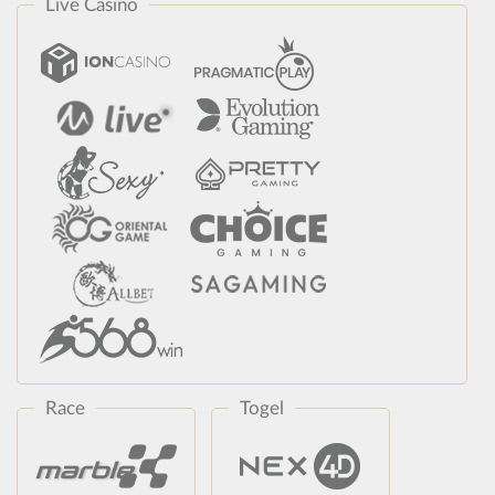
Live Casino
Race
Togel