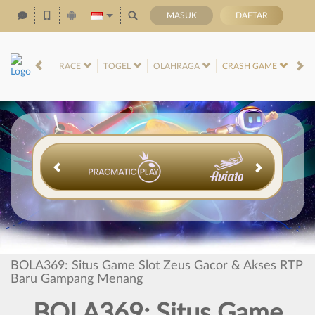
MASUK
DAFTAR
VE CASINO
RACE
TOGEL
OLAHRAGA
CRASH GAME
AR
BOLA369: Situs Game Slot Zeus Gacor & Akses RTP
Baru Gampang Menang
BOLA369: Situs Game