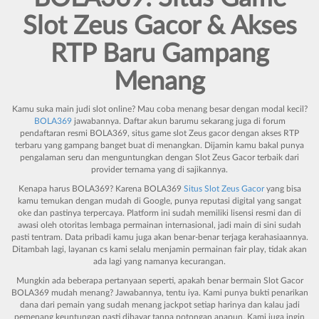
Slot Zeus
Gacor
&
Akses
RTP
Baru
Gampang
Menang
Kamu suka main judi slot online? Mau coba menang besar dengan modal kecil?
BOLA369
jawabannya. Daftar akun barumu sekarang juga di forum
pendaftaran resmi BOLA369, situs game slot Zeus gacor dengan akses RTP
terbaru yang gampang banget buat di menangkan. Dijamin kamu bakal punya
pengalaman seru dan menguntungkan dengan
Slot Zeus Gacor
terbaik dari
provider ternama yang di sajikannya.
Kenapa harus BOLA369? Karena BOLA369
Situs Slot Zeus Gacor
yang bisa
kamu temukan dengan mudah di Google, punya reputasi digital yang sangat
oke dan pastinya terpercaya. Platform ini sudah memiliki lisensi resmi dan di
awasi oleh otoritas lembaga permainan internasional, jadi main di sini sudah
pasti tentram. Data pribadi kamu juga akan benar-benar terjaga kerahasiaannya.
Ditambah lagi, layanan cs kami selalu menjamin permainan fair play, tidak akan
ada lagi yang namanya kecurangan.
Mungkin ada beberapa pertanyaan seperti, apakah benar bermain
Slot Gacor
BOLA369
mudah menang? Jawabannya, tentu iya. Kami punya bukti penarikan
dana dari pemain yang sudah menang jackpot setiap harinya dan kalau jadi
pemenang keuntungan pasti dibayar tanpa potongan apapun. Kami juga ingin