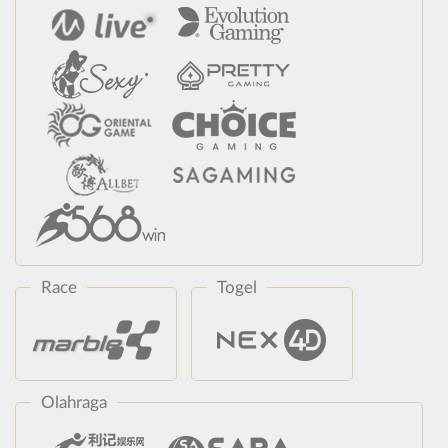
Race
Togel
Olahraga