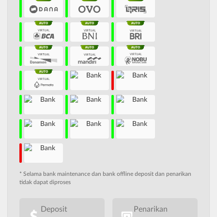
* Selama bank maintenance dan bank offline deposit dan penarikan
tidak dapat diproses
Deposit
Penarikan