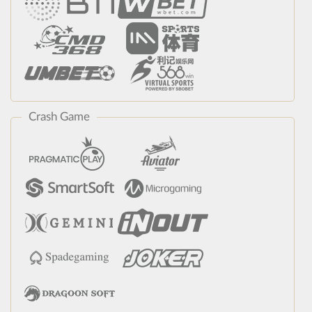
Crash Game