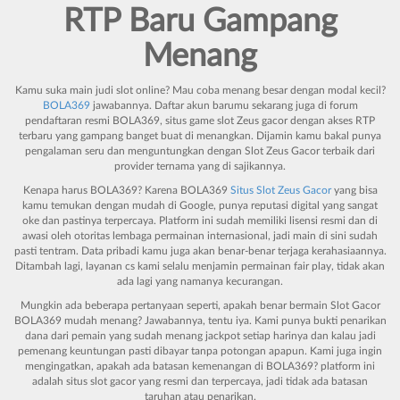
RTP
Baru
Gampang
Menang
Kamu suka main judi slot online? Mau coba menang besar dengan modal kecil?
BOLA369
jawabannya. Daftar akun barumu sekarang juga di forum
pendaftaran resmi BOLA369, situs game slot Zeus gacor dengan akses RTP
terbaru yang gampang banget buat di menangkan. Dijamin kamu bakal punya
pengalaman seru dan menguntungkan dengan
Slot Zeus Gacor
terbaik dari
provider ternama yang di sajikannya.
Kenapa harus BOLA369? Karena BOLA369
Situs Slot Zeus Gacor
yang bisa
kamu temukan dengan mudah di Google, punya reputasi digital yang sangat
oke dan pastinya terpercaya. Platform ini sudah memiliki lisensi resmi dan di
awasi oleh otoritas lembaga permainan internasional, jadi main di sini sudah
pasti tentram. Data pribadi kamu juga akan benar-benar terjaga kerahasiaannya.
Ditambah lagi, layanan cs kami selalu menjamin permainan fair play, tidak akan
ada lagi yang namanya kecurangan.
Mungkin ada beberapa pertanyaan seperti, apakah benar bermain
Slot Gacor
BOLA369
mudah menang? Jawabannya, tentu iya. Kami punya bukti penarikan
dana dari pemain yang sudah menang jackpot setiap harinya dan kalau jadi
pemenang keuntungan pasti dibayar tanpa potongan apapun. Kami juga ingin
mengingatkan, apakah ada batasan kemenangan di BOLA369? platform ini
adalah situs slot gacor yang resmi dan terpercaya, jadi tidak ada batasan
taruhan atau penarikan.