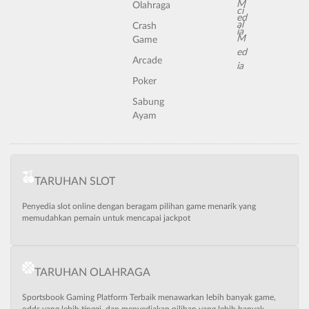
Olahraga
Crash
Game
Arcade
Poker
Sabung
Ayam
TARUHAN SLOT
Penyedia slot online dengan beragam pilihan game menarik yang
memudahkan pemain untuk mencapai jackpot
TARUHAN OLAHRAGA
Sportsbook Gaming Platform Terbaik menawarkan lebih banyak game,