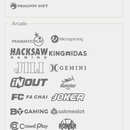
Arcade