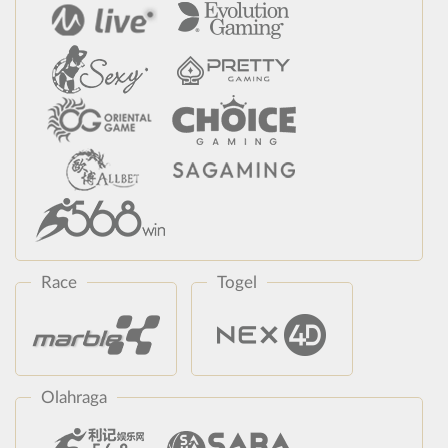
Race
Togel
Olahraga