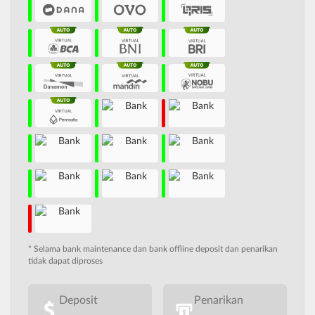
* Selama bank maintenance dan bank offline deposit dan penarikan
tidak dapat diproses
Deposit
Penarikan