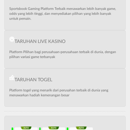
Sportsbook Gaming Platform Terbaik menawarkan lebih banyak game,
odds yang lebih tinggi, dan menyediakan pilihan yang lebih banyak
untuk pemain.
TARUHAN LIVE KASINO
Platform Pilihan bagi perusahaan-perusahaan terbaik di dunia, dengan
pilihan variasi game terbanyak
TARUHAN TOGEL
Platform togel yang menarik dari perusahan terbaik di dunia yang
menawarkan hadiah kemenangan besar