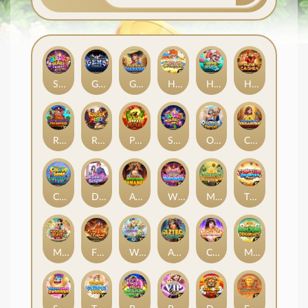
Sugar Blast Frenzy
Gems of Valhalla
Gold Rush Bonanza
HEAVENLY FEAST WITH WUKONG
Hippo Splash
Hunk Cai Shen
REDBEARD TREASURE
Rooster Blitz
Pedas Gila
Sugar Blast
Olympus Fortune
Cleopatra's Treasure
Colour Game Mega Bonus
Dear Senpai
Aztec Rush Bonanza
WILD WITCH SUGAR BONANZA
MAYA TEMPLE OF FORTUNE
TOMYUM BONANZA
Mahjong Beauty
Flame of Fortune
Wonder Ace
Aztec Fortune
Cleopatra's Fortune Ways
Mahjong Dragon Ways