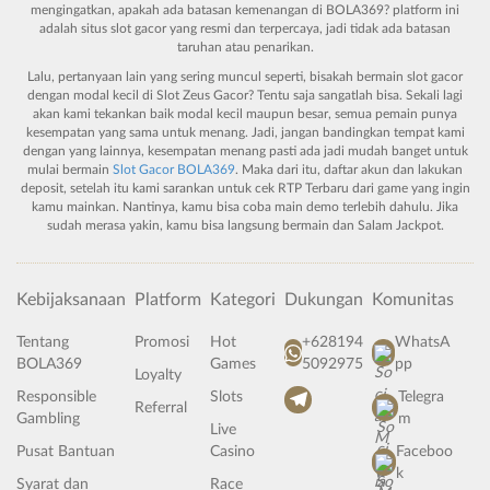
mengingatkan, apakah ada batasan kemenangan di BOLA369? platform ini
adalah situs slot gacor yang resmi dan terpercaya, jadi tidak ada batasan
taruhan atau penarikan.
Lalu, pertanyaan lain yang sering muncul seperti, bisakah bermain slot gacor
dengan modal kecil di
Slot Zeus Gacor
? Tentu saja sangatlah bisa. Sekali lagi
akan kami tekankan baik modal kecil maupun besar, semua pemain punya
kesempatan yang sama untuk menang. Jadi, jangan bandingkan tempat kami
dengan yang lainnya, kesempatan menang pasti ada jadi mudah banget untuk
mulai bermain
Slot Gacor BOLA369
. Maka dari itu, daftar akun dan lakukan
deposit, setelah itu kami sarankan untuk cek RTP Terbaru dari game yang ingin
kamu mainkan. Nantinya, kamu bisa coba main demo terlebih dahulu. Jika
sudah merasa yakin, kamu bisa langsung bermain dan Salam Jackpot.
Kebijaksanaan
Platform
Kategori
Dukungan
Komunitas
Tentang
Promosi
Hot
+628194
WhatsA
BOLA369
Games
5092975
pp
Loyalty
Responsible
Slots
Telegra
Referral
Gambling
m
Live
Pusat Bantuan
Casino
Faceboo
k
Syarat dan
Race